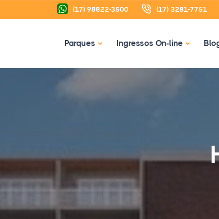
(17) 98822-3500
(17) 3281-7751
Parques
Ingressos On-line
Blo