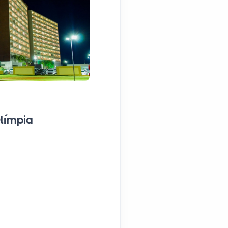
RESORT
límpia
Celebration Resort Ol