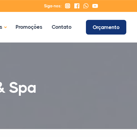
Siga-nos:
s
Promoções
Contato
Orçamento
& Spa