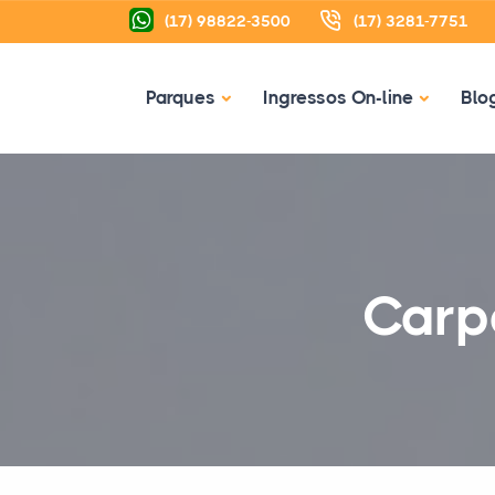
(17) 98822-3500
(17) 3281-7751
Parques
Ingressos On-line
Blo
Carp