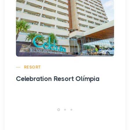
RESORT
Celebration Resort Olímpia
Ho
Th