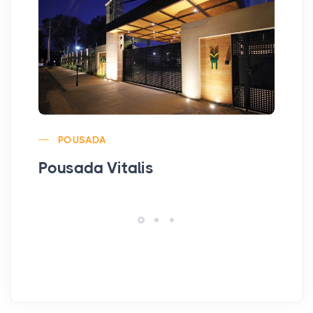
POUSADA
Pousada Vitalis
Al