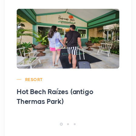
RESORT
Hot Bech Raízes (antigo
Wy
Thermas Park)